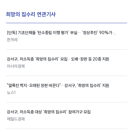
희망의 집수리 연관기사
[단독] 기초단체들 ‘탄소중립 이행 평가’ 부실… ‘정상추진’ 90%가 ...
한겨레
강서구, 저소득층 ‘
희망의 집수리
’ 모집…도배·장판 등 20종 지원
아시아경제
"얼룩진 벽지·오래된 장판 바꾼다"…강서구, '
희망의 집수리
' 지원
뉴스1
강서구, 저소득층 대상 ‘
희망의 집수리
’ 참여가구 모집
헤럴드경제