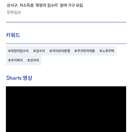
강서구, 저소득층 ‘
희망의 집수리
’ 참여 가구 모집
문화일보
키워드
#희망의집수리
#집수리
#약자와의동행
#주거취약계층
#노후주택
#주거복지
#반지하
Shorts 영상