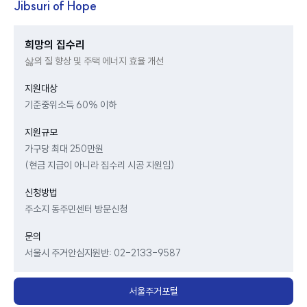
Jibsuri of Hope
청년의 주거비 과부담 가구 비율
39.60
%
희망의 집수리
기준년(2
삻의 질 향상 및 주택 에너지 효율 개선
지원대상
기준중위소득 60% 이하
지원규모
가구당 최대 250만원
(현금 지급이 아니라 집수리 시공 지원임)
신청방법
주소지 동주민센터 방문신청
문의
서울시 주거안심지원반: 02-2133-9587
서울주거포털