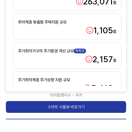
263,071
호
기준년(2
취약계층 맞춤형 주택지원 규모
1,105
호
기준년(2
주거취약가구의 주거환경 개선 규모
2,157
호
기준년(2
주거취약계층 주거상향 지원 규모
5,468
호
기준년(2
약자동행지수 - 주거
스마트 서울뷰 바로가기
노후 공공임대주택 품질개선율
4.04
신규
%