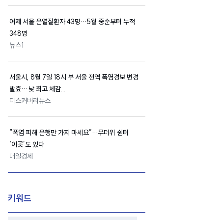
어제 서울 온열질환자 43명…5월 중순부터 누적
348명
뉴스1
서울시
, 8월 7일 18시 부 서울 전역 폭염경보 변경
발효… 낮 최고 체감...
디스커버리뉴스
“폭염 피해 은행만 가지 마세요”…무더위
쉼터
‘이곳’도 있다
매일경제
키워드