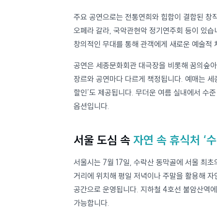
주요 공연으로는 전통연희와 힙합이 결합된 창작극, 젊은 예술가들과 협업한 실
오페라 갈라, 국악관현악 정기연주회 등이 있습니다. ‘싱크 넥스트’ 시리즈는 미디어 기반 퍼포먼스와 1인극 등
공연은 세종문화회관 대극장을 비롯해 꿈의숲아트센터, S씨어터 등 
장르와 공연마다 다르게 책정됩니다. 예매는 세종문화회관 누리집 또는 현장에서 가능하며, 일부 공연은 ‘서울시민
할인’도 제공됩니다. 무더운 여름 실내에서 수준 높은 공연을 즐기며 여가 시간을 보낼 
옵션입니다.
서울 도심 속
자연 속 휴식처 ‘수
서울시는 7월 17일, 수락산 동막골에 서울 최
거리에 위치해 평일 저녁이나 주말을 활용해 자연 속에서 머물 수 있으며, 사계절 내내 시민의 쉼과 재충전을 위한
공간으로 운영됩니다. 지하철 4호선 불암산역에서 1.6km 거리로 접근성이 뛰어나 마을버스나 도보로도 이동이
가능합니다.