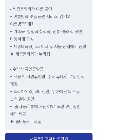
▪ 세종문화회관 여름 공연
- 여름방학 맞춤 공연 시리즈 ‘감각의
여름방학’ 개최
- 가족극, 실험적 창작극, 전통·클래식 공연
다양하게 구성
- 세종대극장, S씨어터 등 서울 전역에서 진행
▶ 세종문화회관 누리집
▪ 수락산 자연휴양림
- 서울 첫 자연휴양림 ‘수락 휴(休)’ 7월 정식
개장
- 트리하우스, 테마정원, 무장애 산책로 등
숲속 힐링 공간
- ‘숲나들e’ 통해 사전 예약, 노원구민 할인
혜택 제공
▶ 숲나들e 누리집
서울문화포털 바로가기