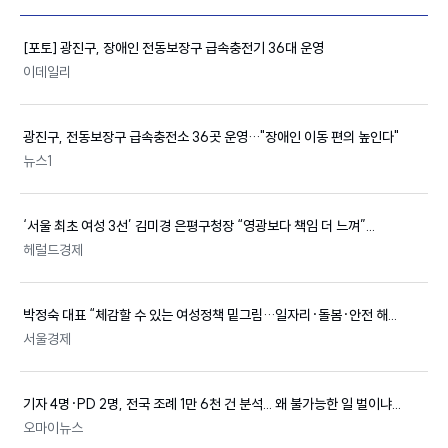
[포토] 광진구, 장애인 전동보장구 급속충전기 36대 운영
이데일리
광진구, 전동보장구 급속충전소 36곳 운영…"장애인 이동 편의 높인다"
뉴스1
‘서울 최초 여성 3선’ 김미경 은평구청장 “영광보다 책임 더 느껴”...
헤럴드경제
박정숙 대표 “체감할 수 있는 여성
정책
밑그림…일자리·돌봄·안전 해...
서울경제
기자 4명·PD 2명, 전국 조례 1만 6천 건 분석... 왜 불가능한 일 벌이냐...
오마이뉴스