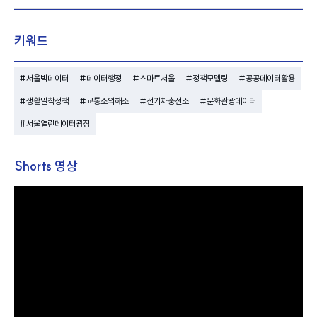
키워드
#서울빅데이터
#데이터행정
#스마트서울
#정책모델링
#공공데이터활용
#생활밀착정책
#교통소외해소
#전기차충전소
#문화관광데이터
#서울열린데이터광장
Shorts 영상