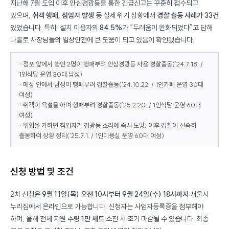
지난해 7월 도입 이후 안심경광등을 통한 긴급신고는 꾸준히 접수되고
있으며,
취객 행패, 침입자 발생
등 실제 위기 상황에서
경찰 출동 사례가 33건
있었습니다. 특히, 설치 이용자의
84.5%
가 “두려움이 완화되었다”고 답해
나홀로 사장님들의 일상안전에 큰 도움이 되고 있음이 확인됐습니다.
· 점포 앞에서 행인 2명이 행패부려 안심경광등 사용 경찰출동(’24.7.18. /
1인식당 운영 30대 남성)
· 매장 안에서 남성이 행패부려 경찰출동(’24.10.22. / 1인카페 운영 30대
여성)
· 취객이 욕설을 하며 행패부려 경찰출동(’25.2.20. / 1인식당 운영 60대
여성)
· 위협을 가하던 침입자가 경광등 소리에 즉시 도망, 이후 경찰이 신속히
출동하여 상황 정리(’25.7.1. / 1인미용실 운영 60대 여성)
신청 방법 및 조건
2차 신청은
9월 11일(목) 오전 10시부터 9월 24일(수) 18시까지
서울시
누리집에서 온라인으로 가능합니다. 신청자는 사업자등록증을 첨부해야
하며, 올해 전체 지원 수량
1만 세트
소진 시 조기 마감될 수 있습니다. 최종