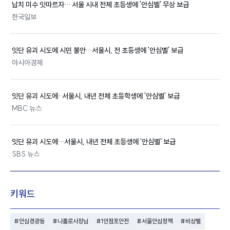
납치 미수 잇따르자… 서울 시내 전체 초등생에 '
안심
벨' 무상 보급
한국일보
잇단 유괴 시도에 시민 불안…
서울시
, 전 초등생에 '
안심
벨' 보급
아시아경제
잇단 유괴 시도에‥
서울시
, 내년 전체 초등학생에 '
안심
벨' 보급
MBC 뉴스
잇단 유괴 시도에…
서울시
, 내년 전체 초등생에 '
안심
벨' 보급
SBS 뉴스
키워드
#안심경광등
#나홀로사장님
#1인점포안전
#서울안심정책
#비상벨