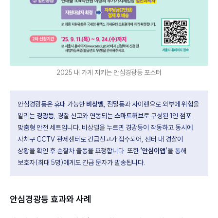
2025 내 가게 지키는 안심경광등 포스터
안심경광등은 휴대 가능한
비상벨
, 점멸등과 사이렌으로 외부에 위험을
알리는
경광등
, 경찰 신고와 연동되는
스마트허브
로 구성된 1인 점포
맞춤형 안전 세트입니다. 비상벨을 누르면 경광등이 작동하고 동시에
자치구 CCTV 관제센터로 긴급신고가 접수되어, 센터 내 경찰이
상황을 확인 후 순찰차 출동을 요청합니다. 또한
‘안심이앱’
을 통해
보호자(최대 5명)에게도 긴급 문자가 발송됩니다.
안심경광등 효과와 사례