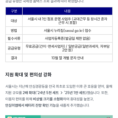
공급 유형은 국세청 홈택스 조회 결과에 따라 확정됩니다.
구분
내용
서울시 내 1인 점포 운영 사업주 (교대근무 등 장시간 혼자
대상
근무 시 포함)
방법
서울시 누리집(
seoul.go.kr
) 접수
필수서류
사업자등록증(발급일 제한 없음)
무료공급(간이·면세사업자) / 일반공급(일반과세자, 자부담
공급유형
2만 원)
결과
10월 말 개별 문자 안내
지원 확대 및 편의성 강화
서울시는 지난해 안심경광등을 전국 최초로 도입한 이후 큰 호응을 얻어, 올해
지원 규모를
2배 확대(’24년 5천 세트 → ’25년 1만 세트)
했습니다. 또한,
이용자 편의를 위해
비상벨 크기를 소형화
하여 휴대성을 높였고,
안심이앱에서 배터리 잔량 확인 기능
을 새롭게 추가했습니다.