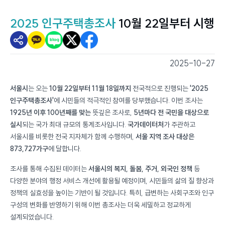
2025 인구주택총조사
10월 22일부터 시행
2025-10-27
스마트서울뷰 - 스마트서울소식
서울시
는 오는
10월 22일부터 11월 18일까지
전국적으로 진행되는
'2025
인구주택총조사'
에 시민들의 적극적인 참여를 당부했습니다. 이번 조사는
1925년 이후 100년째를 맞는
뜻깊은 조사로,
5년마다 전 국민을 대상으로
실시
되는 국가 최대 규모의 통계조사입니다.
국가데이터처
가 주관하고
서울시를 비롯한 전국 지자체가 함께 수행하며,
서울 지역 조사 대상은
873,727가구
에 달합니다.
조사를 통해 수집된 데이터는
서울시의 복지, 돌봄, 주거, 외국인 정책
등
다양한 분야의 행정 서비스 개선에 활용될 예정이며, 시민들의 삶의 질 향상과
정책의 실효성을 높이는 기반이 될 것입니다. 특히, 급변하는 사회구조와 인구
구성의 변화를 반영하기 위해 이번 총조사는 더욱 세밀하고 정교하게
설계되었습니다.