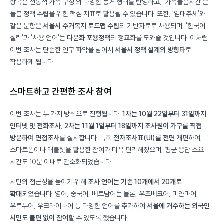
항목은 전통적 가족 구성 외 다양한 동거 형태를 반영하고, '가족돌봄시간'은
돌봄 정책 수립을 위한 핵심 지표로 활용될 수 있습니다. 또한, '임대주체'와
같은 문항은
서울시 주거복지 로드맵 수립
의 기반자료로 사용되며, '한국어
실력'과 '사용 언어'는
다문화 포용정책
의 정교화를 도와줄 것입니다. 이처럼
이번 조사는 단순한 인구 파악을 넘어서
서울시 정책 설계의 방향타
로
작용하게 됩니다.
스마트하고 간편한 조사 참여
이번 조사는 두 가지 방식으로 진행됩니다.
1차는 10월 22일부터 31일까지
인터넷 및 전화조사
,
2차는 11월 1일부터 18일까지
조사원이 가구를 직접
방문하여 면접조사
를 실시합니다. 특히
전자조사표(UI)를 전면 개편
하여,
스마트폰이나 태블릿을 활용한 참여가 더욱 편리해졌으며, 평균 응답 소요
시간도 10분 이내로 간소화되었습니다.
시민의 접근성을 높이기 위해
조사 언어는 기존 10개에서 20개로
확대
되었습니다. 영어, 중국어, 베트남어는 물론, 우즈베크어, 미얀마어,
우르두어, 우크라이나어 등 다양한 언어를 추가하여
서울에 거주하는 외국인
시민도 불편 없이 참여
할 수 있도록 했습니다.