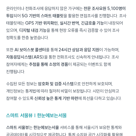
온라인이나 전화조사에 응답하지 않은 가구에는
전문 조사요원 5,100명이
투입
되어
5G 기반의 스마트 태블릿
을 활용한 면접조사를 진행합니다. 조사
태블릿에는
GPS 기반 위치확인, 실시간 번역, 긴급호출 기능
이 내장되어
있으며,
디지털 내검 기능
을 통해 현장 오류를 즉시 검증할 수 있어 조사
정확도를 한층 높였습니다.
또한
AI 보이스봇 콜센터
를 통해
24시간 상담과 응답 지원
이 가능하며,
자동응답시스템(ARS)
을 통한 전화조사도 신속하게 안내됩니다. 조사
참여자에게는
추첨을 통해 소정의 경품
이 제공되는 이벤트도 함께
진행됩니다.
수집된 모든 정보는
암호화 및 검증 시스템
으로 안전하게 보호되며,
개인정보는 통계법에 따라 철저히 비밀이 보장됩니다. 시민이 안심하고
참여할 수 있도록
신뢰성 높은 통계 기반 마련
에 최선을 다하고 있습니다.
스마트 서울뷰 | 한눈에보는서울
스마트 서울뷰
는
한눈에보는서울
서비스를 통해 서울시가 보유한 통계와
공공데이터를 시각적으로 제공합니다. 통계 수치와 공간 시각화를 활용해