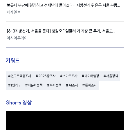
보유세 부담에 결집하고 전세난에 돌아섰다…지방선거 뒤흔든 서울 부동...
세계일보
[6·3지방선거, 서울을 묻다] 정원오 "'일잘러'가 가장 큰 무기, 서울도...
아시아투데이
키워드
#인구주택총조사
#2025총조사
#스마트조사
#데이터행정
#서울정책
#1인가구
#다문화정책
#복지정책
#AI조사
#통계조사
Shorts 영상