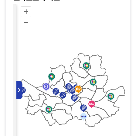
+
크
벌
–
자
 연구소
시티센터
이파이
역)
>