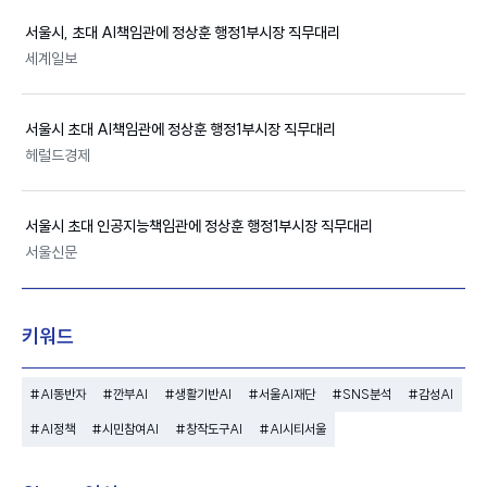
서울시
, 초대
AI
책임관에 정상훈 행정1부시장 직무대리
세계일보
서울시
초대
AI
책임관에 정상훈 행정1부시장 직무대리
헤럴드경제
서울시
초대 인공지능책임관에 정상훈 행정1부시장 직무대리
서울신문
키워드
#AI동반자
#깐부AI
#생활기반AI
#서울AI재단
#SNS분석
#감성AI
#AI정책
#시민참여AI
#창작도구AI
#AI시티서울