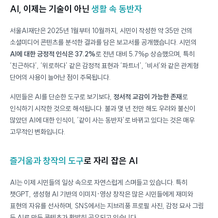
AI, 이제는 기술이 아닌
생활 속 동반자
서울AI재단은 2025년 1월부터 10월까지, 시민이 작성한 약 35만 건의
소셜미디어 콘텐츠를 분석한 결과를 담은 보고서를 공개했습니다. 시민의
AI에 대한 긍정적 인식은 37.2%
로 전년 대비 5.7%p 상승했으며, 특히
‘친근하다’, ‘위로하다’ 같은 감정적 표현과 ‘파트너’, ‘비서’와 같은 관계형
단어의 사용이 늘어난 점이 주목됩니다.
시민들은 AI를 단순한 도구로 보기보다,
정서적 교감이 가능한 존재
로
인식하기 시작한 것으로 해석됩니다. 불과 몇 년 전만 해도 우려와 불신이
많았던 AI에 대한 인식이, ‘같이 사는 동반자’로 바뀌고 있다는 것은 매우
고무적인 변화입니다.
즐거움과 창작의 도구
로 자리 잡은 AI
AI는 이제 시민들의 일상 속으로 자연스럽게 스며들고 있습니다. 특히
챗GPT, 생성형 AI 기반의 이미지·영상 창작은 많은 시민들에게 재미와
표현의 자유를 선사하며, SNS에서는 지브리풍 프로필 사진, 감정 묘사 그림
등 AI로 만든 콘텐츠가 활발히 공유되고 있습니다.