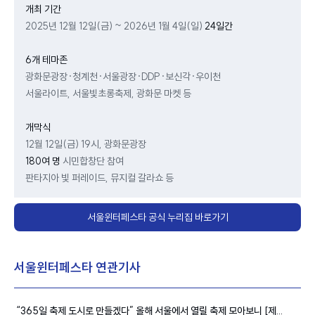
개최 기간
2025년 12월 12일(금) ~ 2026년 1월 4일(일)
24일간
6개 테마존
광화문광장·청계천·서울광장·DDP·보신각·우이천
서울라이트, 서울빛초롱축제, 광화문 마켓 등
개막식
12월 12일(금) 19시, 광화문광장
180여 명
시민합창단 참여
판타지아 빛 퍼레이드, 뮤지컬 갈라쇼 등
서울윈터페스타 공식 누리집 바로가기
서울윈터페스타 연관기사
“365일 축제 도시로 만들겠다” 올해
서울
에서 열릴 축제 모아보니 [제...