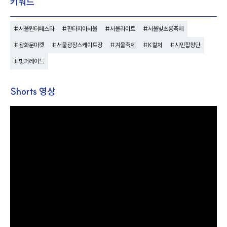
키워드
#서울윈터페스타
#판타지아서울
#서울라이트
#서울빛초롱축제
#광화문마켓
#서울광장스케이트장
#겨울축제
#K컬처
#시민합창단
#빛퍼레이드
Shorts 영상