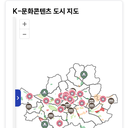
K-문화콘텐츠 도시 지도
+
사
–
공서비스
도
>