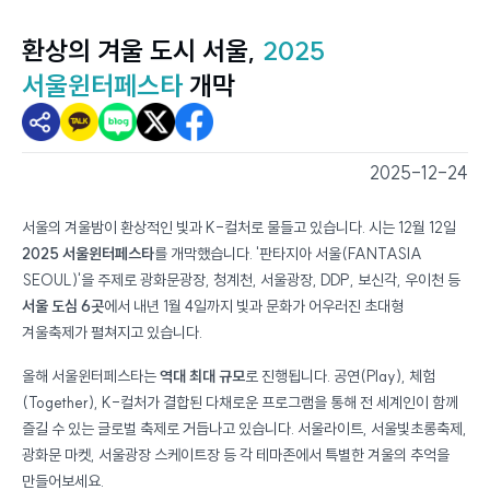
환상의 겨울 도시 서울,
2025
서울윈터페스타
개막
2025-12-24
스마트서울뷰 - 스마트서울소식
서울의 겨울밤이 환상적인 빛과 K-컬처로 물들고 있습니다. 시는 12월 12일
2025 서울윈터페스타
를 개막했습니다. '판타지아 서울(FANTASIA
SEOUL)'을 주제로 광화문광장, 청계천, 서울광장, DDP, 보신각, 우이천 등
서울 도심 6곳
에서 내년 1월 4일까지 빛과 문화가 어우러진 초대형
겨울축제가 펼쳐지고 있습니다.
올해 서울윈터페스타는
역대 최대 규모
로 진행됩니다. 공연(Play), 체험
(Together), K-컬처가 결합된 다채로운 프로그램을 통해 전 세계인이 함께
즐길 수 있는 글로벌 축제로 거듭나고 있습니다. 서울라이트, 서울빛초롱축제,
광화문 마켓, 서울광장 스케이트장 등 각 테마존에서 특별한 겨울의 추억을
만들어보세요.