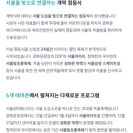
서울을 빛으로 연결하는
개막 점등식
개막식의 대미는
서울 도심을 빛으로 연결하는 점등식
이 장식했습니다.
시장과 시민 대표들이 함께 무대에 올라 카운트다운을 외치자 광화문
미디어파사드와 옥외전광판이 일제히 점등되며 서울의 겨울밤을 화려하게
수놓았습니다.
이날 점등식을 신호로
24일간
이어지는 열띤 축제가 본격적으로
시작되었습니다. 광화문광장과 DDP의
서울라이트
, 청계천과 우이천의
서울빛초롱축제
, 겨울 낭만이 가득한
광화문 마켓
과
서울광장 스케이트장
등이 서울을 찾은 전 세계 관광객들에게 잊지 못할 환상의 겨울을 선사하고
있습니다.
6개 테마존
에서 펼쳐지는 다채로운 프로그램
서울윈터페스타는 서울 도심 6곳을 하나로 잇는 초대형 겨울축제입니다.
광화문광장에서는 12월 12일부터 1월 4일까지
서울라이트
를 진행하며, 12월
31일까지 산타마을 빌리지 컨셉의
광화문 마켓
이 운영할 예정입니다.
청계천과 우이천에서는 같은 기간
서울빛초롱축제
가 빛의 향연을 펼쳐집니다.