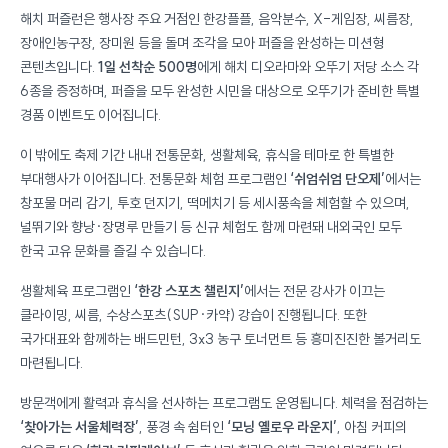
해치 퍼즐런은 행사장 주요 거점인 한강플플, 음악분수, X-게임장, 씨름장,
장애인농구장, 장미원 등을 돌며 조각을 모아 퍼즐을 완성하는 미션형
콘텐츠입니다.
1일 선착순 500명
에게 해치 디오라마와 오뚜기 저당 소스 각
6종을 증정하며, 퍼즐을 모두 완성한 시민을 대상으로 오뚜기가 준비한 특별
경품 이벤트도 이어집니다.
이 밖에도 축제 기간 내내 전통문화, 생활체육, 휴식을 테마로 한 특별한
부대행사가 이어집니다. 전통문화 체험 프로그램인
‘쉬엄쉬엄 단오제’
에서는
창포물 머리 감기, 투호 던지기, 떡메치기 등 세시풍속을 체험할 수 있으며,
널뛰기와 향낭·장명루 만들기 등 신규 체험도 함께 마련돼 내외국인 모두
한국 고유 문화를 즐길 수 있습니다.
생활체육 프로그램인
‘한강 스포츠 챌린지’
에서는 전문 강사가 이끄는
클라이밍, 씨름, 수상스포츠(SUP·카약) 강습이 진행됩니다. 또한
국가대표와 함께하는 배드민턴, 3x3 농구 토너먼트 등 흥미진진한 볼거리도
마련됩니다.
방문객에게 활력과 휴식을 선사하는 프로그램도 운영됩니다. 체력을 점검하는
‘찾아가는 서울체력장’
, 풍경 속 쉼터인
‘모닝 옐로우 라운지’
, 아침 커피의