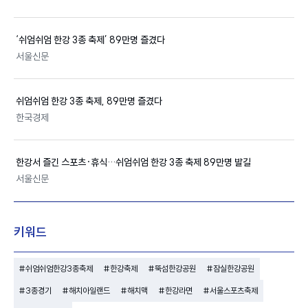
‘
쉬엄쉬엄 한강 3종 축제
’ 89만명 즐겼다
서울신문
쉬엄쉬엄 한강 3종 축제
, 89만명 즐겼다
한국경제
한강
서 즐긴 스포츠·휴식…
쉬엄쉬엄 한강 3종 축제
89만명 발길
서울신문
키워드
#쉬엄쉬엄한강3종축제
#한강축제
#뚝섬한강공원
#잠실한강공원
#3종경기
#해치아일랜드
#해치맥
#한강라면
#서울스포츠축제