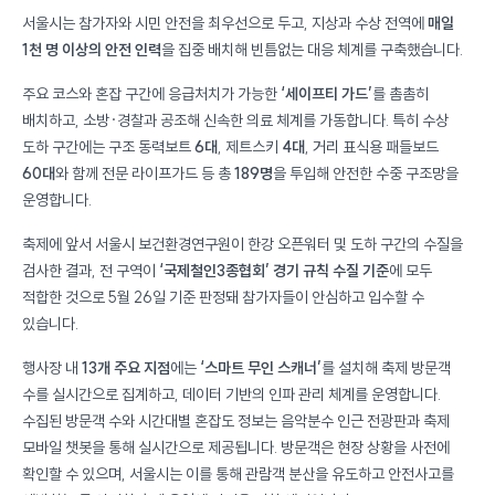
서울시는 참가자와 시민 안전을 최우선으로 두고, 지상과 수상 전역에
매일
1천 명 이상의 안전 인력
을 집중 배치해 빈틈없는 대응 체계를 구축했습니다.
주요 코스와 혼잡 구간에 응급처치가 가능한
‘세이프티 가드’
를 촘촘히
배치하고, 소방·경찰과 공조해 신속한 의료 체계를 가동합니다. 특히 수상
도하 구간에는 구조 동력보트
6대
, 제트스키
4대
, 거리 표식용 패들보드
60대
와 함께 전문 라이프가드 등 총
189명
을 투입해 안전한 수중 구조망을
운영합니다.
축제에 앞서 서울시 보건환경연구원이 한강 오픈워터 및 도하 구간의 수질을
검사한 결과, 전 구역이
‘국제철인3종협회’ 경기 규칙 수질 기준
에 모두
적합한 것으로 5월 26일 기준 판정돼 참가자들이 안심하고 입수할 수
있습니다.
행사장 내
13개 주요 지점
에는
‘스마트 무인 스캐너’
를 설치해 축제 방문객
수를 실시간으로 집계하고, 데이터 기반의 인파 관리 체계를 운영합니다.
수집된 방문객 수와 시간대별 혼잡도 정보는 음악분수 인근 전광판과 축제
모바일 챗봇을 통해 실시간으로 제공됩니다. 방문객은 현장 상황을 사전에
확인할 수 있으며, 서울시는 이를 통해 관람객 분산을 유도하고 안전사고를