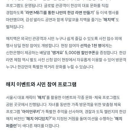
프로그램도 운영됩니다. 글로벌 관광객이 한강의 대표 문화를 직접
경험하도록
‘라면 MBTI를 통한 나만의 한강 라면 만들기’
등 이색 행사를
마련했으며, 감성 발라드 공연과 함께 무알코올 치맥을 즐기는
‘해치맥’
도
펼쳐집니다.
해치맥은 외국인 관광객과 시민 누구나 쉽게 즐길 수 있도록 사전 접수 외에
행사 당일 현장 참여도 개방합니다. 현장 참여자
선착순 1천 명
에게는
신한은행이 제공하는 배달앱
‘땡겨요’ 5,000원 할인쿠폰
을 증정합니다. 한강
라면 체험 역시 별도 사전 신청 없이 현장에서 자유롭게 이용할 수 있어 방문객
누구나 한강만의 특별한 먹거리 문화를 누릴 수 있습니다.
해치 이벤트와 시민 참여 프로그램
서울시 대표 캐릭터
‘해치’
를 활용한 이벤트와 각종 문화·체육 프로그램도
공원 곳곳에서 진행됩니다. 자녀를 동반한 가족 방문객을 위한 맞춤형 체육
프로그램
‘아이언루키’
가 특별한 추억을 선사하며, 경찰과 도둑 챌린지의 한강
해치 버전인
‘해치 어디있치?’
와 지정된 거점을 돌며 미션을 수행하는
‘해치
퍼즐런’
이 색다른 재미를 더합니다.