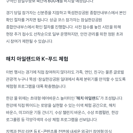
구역인 잠실수중보 북단에
600개
를 비치할 예정입니다.
경기 당일 참가자는 신분증을 지참하고 뚝섬한강공원 종합안내부스에서 본인
확인 절차를 거치면 됩니다. 상급 코스 참가자는 잠실한강공원
종합안내부스에서 확인 절차를 진행합니다. 사전 접수를 놓친 시민을 위해
현장 추가 접수도 선착순으로 일부 운영하지만, 안전 관리를 위한 정원 초과
시 참여가 제한될 수 있습니다.
해치 아일랜드와 K-푸드 체험
이번 행사는 경기에 직접 참여하지 않더라도 가족, 연인, 친구는 물론 글로벌
관광객 누구나 뚝섬·잠실한강공원 일대에서 축제 분위기를 만끽할 수 있도록
체험형 프로그램을 대폭 확충했습니다.
한강 물 위에는 초대형 에어바운스 놀이터인
‘해치 아일랜드’
가 조성됩니다.
한강에 직접 뛰어드는 로망을 실현할 수 있는 이색 체험 공간으로, 해치
바운스, 미끄러운 기둥 건너기, 수상 챌린지 바운스, 수상 트램펄린, 한강
로그롤링 등 각양각색의 수상 체험 프로그램을 선보입니다.
치맥과 한강 라면 등 K-콘텐츠를 전면에 내세운 외국인 참여형 미식