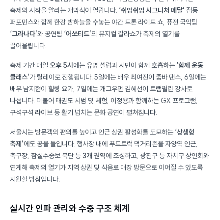
축제의 시작을 알리는 개막식이 열립니다.
‘쉬엄쉬엄 시그니처 메달’
점등
퍼포먼스와 함께 한강 밤하늘을 수놓는 야간 드론 라이트 쇼, 퓨전 국악팀
‘그라나다’
와 공연팀
‘어쏘티드’
의 뮤지컬 갈라쇼가 축제의 열기를
끌어올립니다.
축제 기간 매일
오후 5시
에는 유명 셀럽과 시민이 함께 호흡하는
‘함께 운동
클래스’
가 릴레이로 진행됩니다. 5일에는 배우 최여진이 줌바 댄스, 6일에는
배우 남지현이 힐링 요가, 7일에는 개그우먼 김혜선이 트램펄린 강사로
나섭니다. 더불어 태권도 시범 및 체험, 이정용과 함께하는 GX 프로그램,
구석구석 라이브 등 활기 넘치는 문화 공연이 펼쳐집니다.
서울시는 방문객의 편의를 높이고 인근 상권 활성화를 도모하는
‘상생형
축제’
에도 공을 들입니다. 행사장 내에 푸드트럭 먹거리존을 자양역 인근,
축구장, 잠실수중보 북단 등
3개 권역
에 조성하고, 광진구 등 자치구 상인회와
연계해 축제의 열기가 지역 상권 및 식음료 매장 방문으로 이어질 수 있도록
지원할 방침입니다.
실시간 인파 관리와 수중 구조 체계