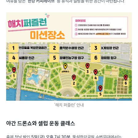
여유를 담은
‘한강 커피레이브’
등 휴식과 힐링을 위한 공간이 마련됩니다.
'해치 퍼즐런' 안내
야간 드론쇼와 셀럽 운동 클래스
축제 첫날 밤인
5일(금) 오후 7시 30분
, 뚝섬한강공원 수변무대에서는