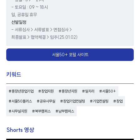
- 토요일 : 09 ~ 18시
일, 공휴일 휴무
선발일정
- 서류심사 > 서류발표 > 면접심사 >
최종발표 > 협약체결 > 입주(25.01.02)
서울50+ 포털 사이트
키워드
#중장년창업기업
#창업지원
#중장년지원
#일자리
#서울50+
#서울50플러스
#공유사무실
#창업기업컨설팅
#기업컨설팅
#창업
#사무실지원
#북부캠퍼스
#남부캠퍼스
Shorts 영상