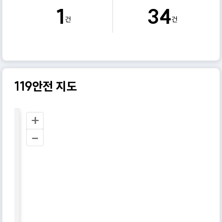
1
34
건
건
119안전 지도
+
–